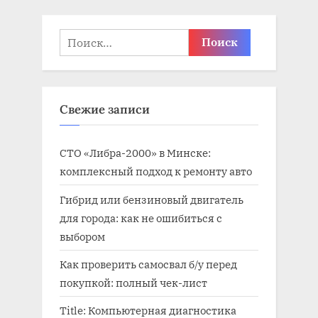
з
а
а
п
Найти:
п
и
и
с
с
ь
Свежие записи
ь
:
:
СТО «Либра-2000» в Минске:
комплексный подход к ремонту авто
Гибрид или бензиновый двигатель
для города: как не ошибиться с
выбором
Как проверить самосвал б/у перед
покупкой: полный чек-лист
Title: Компьютерная диагностика