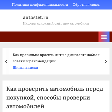
Skip
Политика конфиденциальности
Обратная связь
to
autostet.ru
content
Информационный сайт про автомобили
Как правильно красить литые диски автомобиля:
советы и рекомендации
пред
да
Шины и диски
Как проверить автомобиль перед
покупкой, способы проверки
автомобилей