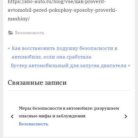
https://abc-auto.ru/blog/vse/kak-proverit-
avtomobil-pered-pokupkoy-sposoby-proverki-
mashiny/
Безопасность
Навигация
П
Как восстановить подушку безопасности в
р
автомобиле, если она сработала
по
С
е
Бустер автомобильный для запуска двигателя
записям
л
д
Связанные записи
е
ы
д
д
у
у
автомобиле: разрушаем
Регулировка секционных вор
ю
щ
уждения
настроить и натянуть пруж
щ
а
пред
дале
Безопасность
а
я
я
з