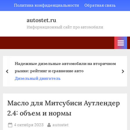
Skip
Политика конфиденциальности
Обратная связь
to
autostet.ru
content
Информационный сайт про автомобили
Надежные дизельные автомобили на вторичном
рынке: рейтинг и сравнение авто
пред
да
Дизельный двигатель
Масло для Митсубиси Аутлендер
2.4: объем и нормы
Posted
By
4 октября 2023
autostet