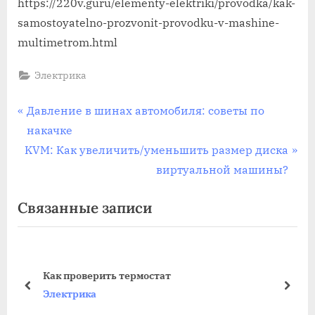
https://220v.guru/elementy-elektriki/provodka/kak-
samostoyatelno-prozvonit-provodku-v-mashine-
multimetrom.html
Электрика
Навигация
П
Давление в шинах автомобиля: советы по
р
накачке
по
С
е
KVM: Как увеличить/уменьшить размер диска
записям
л
д
виртуальной машины?
е
ы
Связанные записи
д
д
у
у
ю
щ
щ
а
Как проверить термостат
а
я
пред
дале
Электрика
я
з