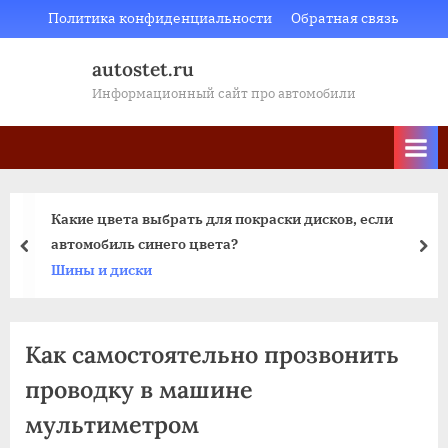
Skip
Политика конфиденциальности
Обратная связь
to
autostet.ru
content
Информационный сайт про автомобили
Какие цвета выбрать для покраски дисков, если
автомобиль синего цвета?
пред
да
Шины и диски
Как самостоятельно прозвонить
проводку в машине
мультиметром