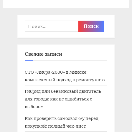
з
а
а
п
п
и
Найти:
и
с
с
ь
ь
:
Свежие записи
:
СТО «Либра-2000» в Минске:
комплексный подход к ремонту авто
Гибрид или бензиновый двигатель
для города: как не ошибиться с
выбором
Как проверить самосвал б/у перед
покупкой: полный чек-лист