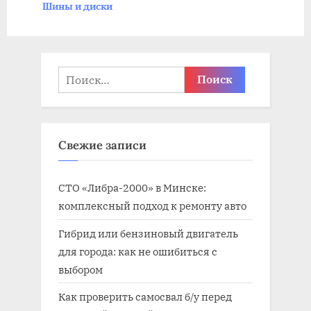
Шины и диски
з
я
а
з
п
а
и
п
Найти:
с
и
ь
с
:
ь
Свежие записи
:
СТО «Либра-2000» в Минске:
комплексный подход к ремонту авто
Гибрид или бензиновый двигатель
для города: как не ошибиться с
выбором
Как проверить самосвал б/у перед