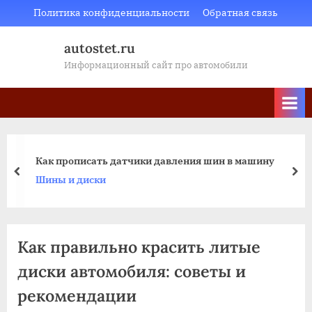
Skip
Политика конфиденциальности
Обратная связь
to
autostet.ru
content
Информационный сайт про автомобили
Как прописать датчики давления шин в машину
пред
да
Шины и диски
Как правильно красить литые
диски автомобиля: советы и
рекомендации