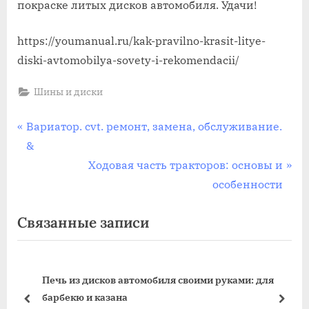
покраске литых дисков автомобиля. Удачи!
https://youmanual.ru/kak-pravilno-krasit-litye-
diski-avtomobilya-sovety-i-rekomendacii/
Шины и диски
Навигация
П
Вариатор. cvt. ремонт, замена, обслуживание.
р
&
по
е
С
Ходовая часть тракторов: основы и
записям
д
л
особенности
ы
е
Связанные записи
д
д
у
у
щ
ю
Печь из дисков автомобиля своими руками: для
а
щ
барбекю и казана
я
а
пред
дале