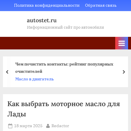
Skip
Политика конфиденциальности
Обратная связь
to
autostet.ru
content
Информационный сайт про автомобили
Чем почистить контакты: рейтинг популярных
очистителей
пред
да
Масло в двигатель
Как выбрать моторное масло для
Лады
Posted
By
18 марта 2025
Redactor