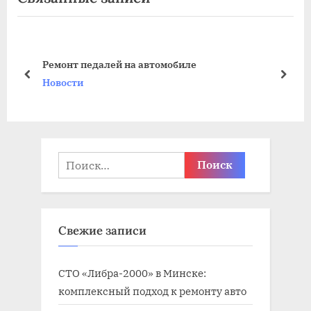
у
у
щ
ю
 и
а
щ
Ремонт педалей на автомобиле
я
а
пред
дале
Новости
з
я
а
з
п
а
и
п
Найти:
с
и
ь
с
:
ь
Свежие записи
:
СТО «Либра-2000» в Минске:
комплексный подход к ремонту авто