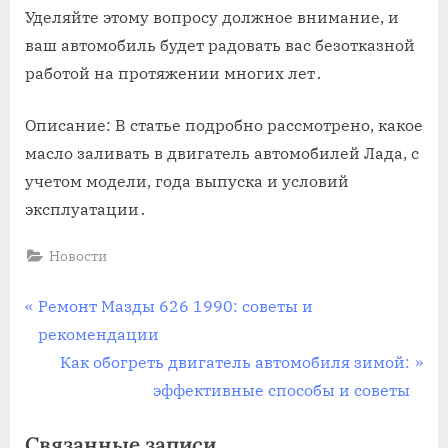
Уделяйте этому вопросу должное внимание, и
ваш автомобиль будет радовать вас безотказной
работой на протяжении многих лет․
Описание: В статье подробно рассмотрено, какое
масло заливать в двигатель автомобилей Лада, с
учетом модели, года выпуска и условий
эксплуатации․
Новости
Навигация
П
Ремонт Мазды 626 1990: советы и
р
рекомендации
по
е
С
Как обогреть двигатель автомобиля зимой:
записям
д
л
эффективные способы и советы
ы
е
Связанные записи
д
д