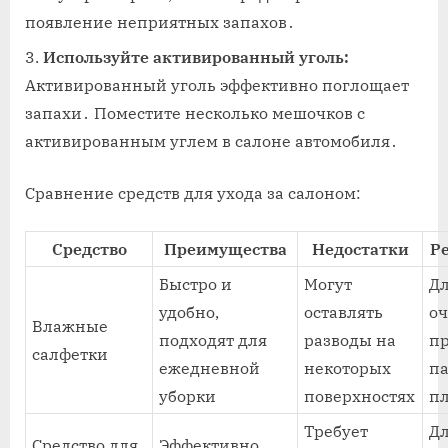
появление неприятных запахов․
Используйте активированный уголь:
Активированный уголь эффективно поглощает
запахи․ Поместите несколько мешочков с
активированным углем в салоне автомобиля․
Сравнение средств для ухода за салоном:
Средство
Преимущества
Недостатки
Р
Быстро и
Могут
Дл
удобно,
оставлять
о
Влажные
подходят для
разводы на
п
салфетки
ежедневной
некоторых
п
уборки
поверхностях
п
Требует
Дл
Средство для
Эффективно