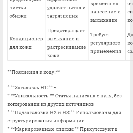
времени на
о
чистки
удаляет пятна и
нанесение и
с
обивки
загрязнения
высыхание
к
Предотвращает
Требует
Дл
Кондиционер
высыхание и
регулярного
к
для кожи
растрескивание
применения
с
кожи
**Пояснения к коду:**
* **Заголовок H1:** «
* **Уникальность:** Статья написана с нуля, без
копирования из других источников․
* **Подзаголовки H2 и H3:** Использованы для
структурирования информации․
* **Маркированные списки:** Присутствуют в