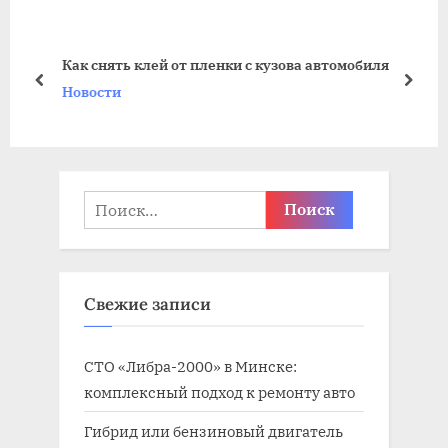
у
ю
щ
щ
Как снять клей от пленки с кузова автомобиля
а
а
пред
дале
Новости
я
я
з
з
а
а
п
п
Найти:
и
и
с
с
ь
ь
Свежие записи
:
:
СТО «Либра-2000» в Минске:
комплексный подход к ремонту авто
Гибрид или бензиновый двигатель