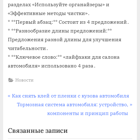
разделах «Используйте органайзеры» и
«Эффективные методы чистки»․
* **Первый абзац:** Состоит из 4 предложений․
* **Разнообразие длины предложений:**
Предложения разной длины для улучшения
читабельности․
* **Ключевое слово:** «лайфхаки для салона
автомобиля» использовано 4 раза․
Новости
Навигация
П
Как снять клей от пленки с кузова автомобиля
р
С
Тормозная система автомобиля: устройство,
по
е
л
компоненты и принцип работы
записям
д
е
Связанные записи
ы
д
д
у