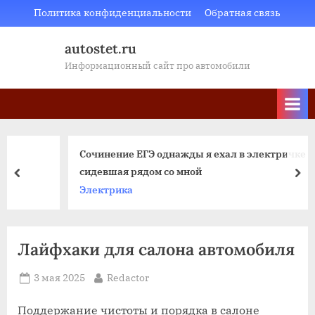
Skip
Политика конфиденциальности
Обратная связь
to
autostet.ru
content
Информационный сайт про автомобили
Сочинение ЕГЭ однажды я ехал в электричке
сидевшая рядом со мной
пред
да
Электрика
Лайфхаки для салона автомобиля
Posted
By
3 мая 2025
Redactor
on
Поддержание чистоты и порядка в салоне