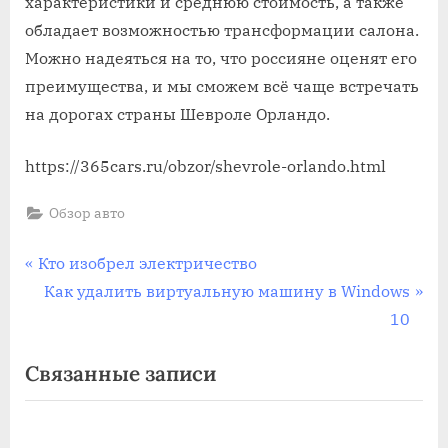
характеристики и среднюю стоимость, а также
обладает возможностью трансформации салона.
Можно надеяться на то, что россияне оценят его
преимущества, и мы сможем всё чаще встречать
на дорогах страны Шевроле Орландо.
https://365cars.ru/obzor/shevrole-orlando.html
Обзор авто
Навигация
П
Кто изобрел электричество
р
С
Как удалить виртуальную машину в Windows
по
е
л
10
записям
д
е
Связанные записи
ы
д
д
у
у
ю