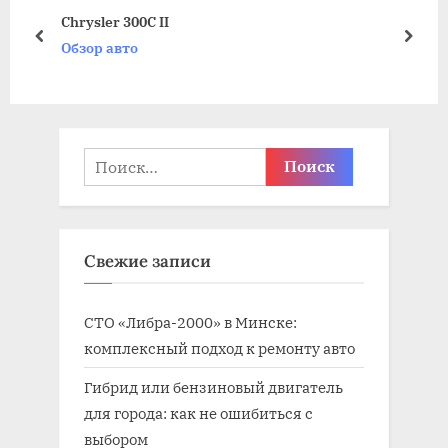
щ
щ
Chrysler 300C II
а
а
пред
дале
Обзор авто
я
я
з
з
а
а
п
п
Найти:
и
и
с
с
ь
ь
Свежие записи
:
:
СТО «Либра-2000» в Минске:
комплексный подход к ремонту авто
Гибрид или бензиновый двигатель
для города: как не ошибиться с
выбором