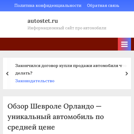
Skip
Политика конфиденциальности
Обратная связь
to
autostet.ru
content
Информационный сайт про автомобили
Закончился договор купли продажи автомобиля что
делать?
пред
да
Законодательство
Обзор Шевроле Орландо —
уникальный автомобиль по
средней цене