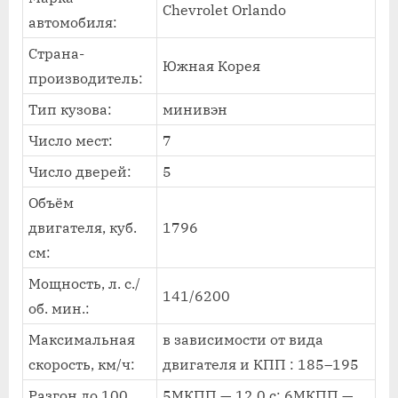
Chevrolet Orlando
автомобиля:
Страна-
Южная Корея
производитель:
Тип кузова:
минивэн
Число мест:
7
Число дверей:
5
Объём
двигателя, куб.
1796
см:
Мощность, л. с./
141/6200
об. мин.:
Максимальная
в зависимости от вида
скорость, км/ч:
двигателя и КПП : 185–195
Разгон до 100
5МКПП — 12,0 с; 6МКПП —