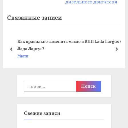
е
л
дизельного двигателя
записям
д
е
Связанные записи
ы
д
д
у
у
ю
Как правильно заменить масло в КПП Lada Largus /
щ
щ
Лада Ларгус?
а
а
пред
дале
Мкпп
я
я
з
з
а
а
п
п
Найти:
и
и
с
с
ь
ь
Свежие записи
:
: