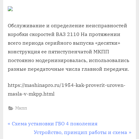
Обслуживание и определение неисправностей
коробки скоростей ВАЗ 2110 На протяжении
всего периода серийного выпуска «десятки»
конструкция ее пятиступенчатой МКПП
постоянно модернизировалась, использовались
разные передаточные числа главной передачи.
https://mashinapro.ru/1954-kak-proverit-uroven-
masla-v-mkpp.html
Мкпп
Навигация
П
Схема установки ГБО 4 поколения
р
С
Устройство, принцип работы и схема
по