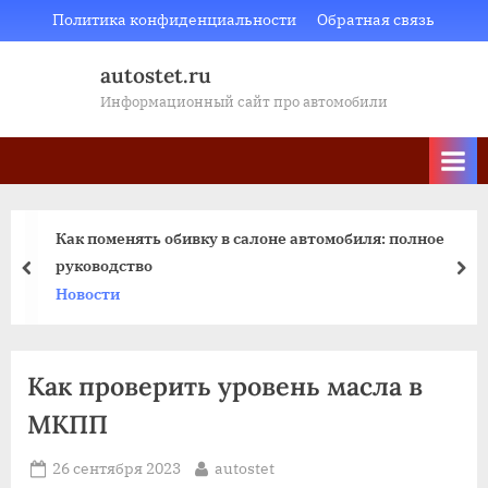
Skip
Политика конфиденциальности
Обратная связь
to
autostet.ru
content
Информационный сайт про автомобили
Как поменять обивку в салоне автомобиля: полное
руководство
пред
да
Новости
Как проверить уровень масла в
МКПП
Posted
By
26 сентября 2023
autostet