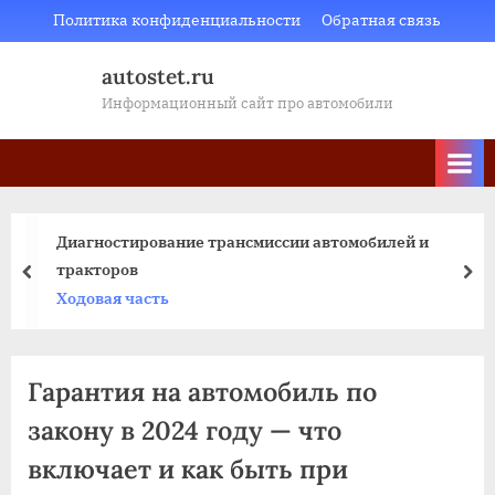
Skip
Политика конфиденциальности
Обратная связь
to
autostet.ru
content
Информационный сайт про автомобили
Диагностирование трансмиссии автомобилей и
тракторов
пред
да
Ходовая часть
Гарантия на автомобиль по
закону в 2024 году — что
включает и как быть при