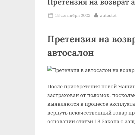
Претензия на возврат 
Posted
By
18 сентября 2023
autostet
on
Претензия на возв
автосалон
После приобретения новой машин
застрахован от поломок, посколь
выявляются в процессе эксплуат
вернуть некачественный товар про
основании статьи 18 Закона о защ