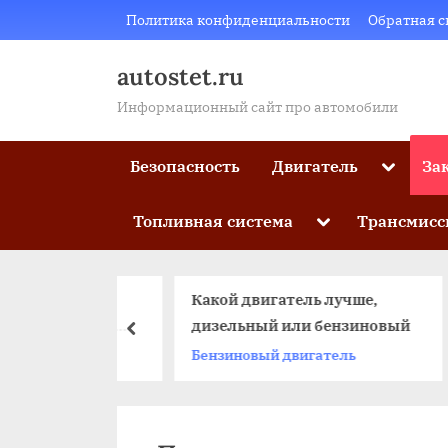
Skip
Политика конфиденциальности
Обратная с
to
content
autostet.ru
Информационный сайт про автомобили
Toggle
Безопасность
Двигатель
За
sub-
menu
Toggle
Топливная система
Трансмисс
sub-
menu
гатель
Какой двигатель лучше,
еимущества,
дизельный или бензиновый
пред
применение
д
Бензиновый двигатель
Д