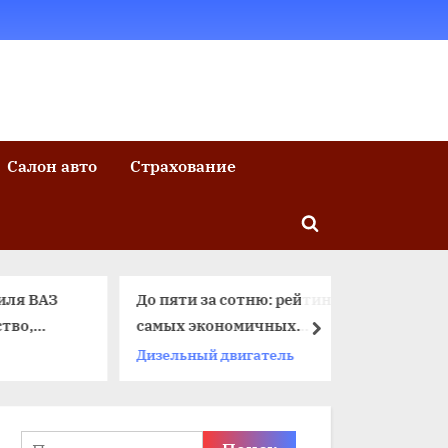
Салон авто
Страхование
Toggle
search
form
ВАЗ
До пяти за сотню: рейтинг
Сотрудн
,
самых экономичных
подлежа
далее
автомобилей 2021 года
государ
Дизельный двигатель
Страхов
страхов
средств
Найти: