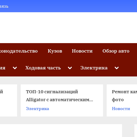
вязь
конодательство
Кузов
Новости
Обзор авто
Toggle
Toggle
Toggle
ия
Ходовая часть
Электрика
sub-
sub-
sub-
menu
menu
menu
ТОП-10 сигнализаций
Ремонт камеры автом
Alligator с автоматическим и
фото
ручным автозапуском
Электрика
Новости