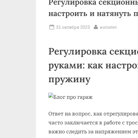
Регулировка секционны
настроить и натянуть 
Posted
By
31 октября 2023
autostet
on
Регулировка секц
руками: как настро
пружину
Ответ на вопрос, как отрегулиров
часто заключается в работе с тр
важно следить за напряжением эт