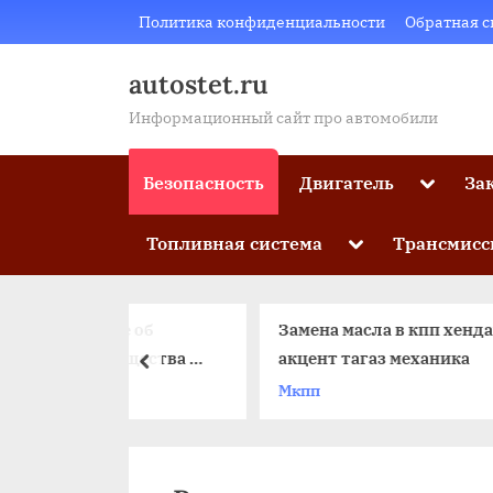
Skip
Политика конфиденциальности
Обратная с
to
content
autostet.ru
Информационный сайт про автомобили
Toggle
Безопасность
Двигатель
За
sub-
menu
Toggle
Топливная система
Трансмисс
sub-
menu
ние об
Замена масла в кпп хендай
имущества из
акцент тагаз механика
пред
ладения
во
Мкпп