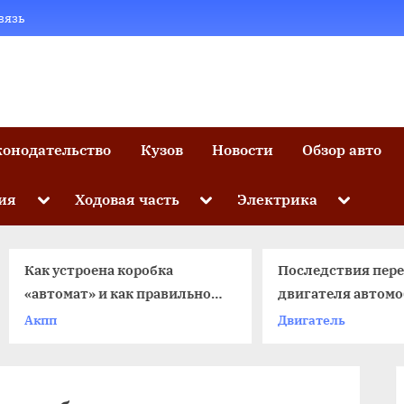
вязь
конодательство
Кузов
Новости
Обзор авто
Toggle
Toggle
Toggle
ия
Ходовая часть
Электрика
sub-
sub-
sub-
menu
menu
menu
ак устроена коробка
Последствия перегрев
автомат» и как правильно с
двигателя автомобиля
ней обращаться
чему может привести
Акпп
Двигатель
невнимательность?