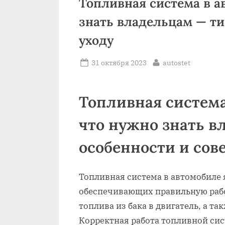
Топливная система в а
знать владельцам — ти
уходу
Posted
By
31 октября 2023
autostet
on
Топливная система
что нужно знать в
особенности и сов
Топливная система в автомобиле 
обеспечивающих правильную работ
топлива из бака в двигатель, а та
Корректная работа топливной си