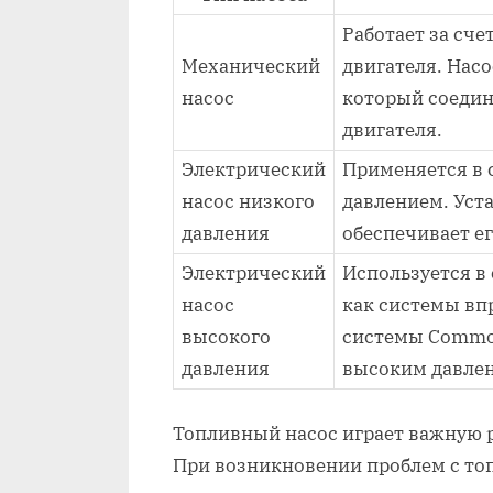
Работает за сче
Механический
двигателя. Нас
насос
который соедин
двигателя.
Электрический
Применяется в 
насос низкого
давлением. Уста
давления
обеспечивает ег
Электрический
Используется в
насос
как системы вп
высокого
системы Common
давления
высоким давле
Топливный насос играет важную р
При возникновении проблем с то