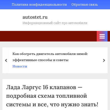
Skip
Политика конфиденциальности
Обратная связь
to
autostet.ru
content
Информационный сайт про автомобили
Как обогреть двигатель автомобиля зимой:
эффективные способы и советы
пред
да
Новости
Лада Ларгус 16 клапанов —
подробная схема топливной
системы и все, что нужно знать!