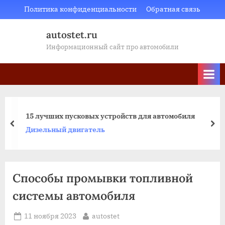
Skip
Политика конфиденциальности
Обратная связь
to
autostet.ru
content
Информационный сайт про автомобили
15 лучших пусковых устройств для автомобиля
пред
да
Дизельный двигатель
Способы промывки топливной
системы автомобиля
Posted
By
11 ноября 2023
autostet