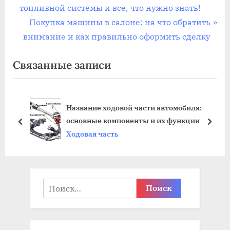
р
топливной системы и все, что нужно знать!
по
е
С
Покупка машины в салоне: на что обратить
записям
д
л
внимание и как правильно оформить сделку
ы
е
Связанные записи
д
д
у
у
щ
ю
автомобиля:
а
щ
Что такое ходовая в машине?
их функции
я
а
пред
дале
Ходовая часть
з
я
а
з
п
а
и
п
Найти:
с
и
ь
с
:
ь