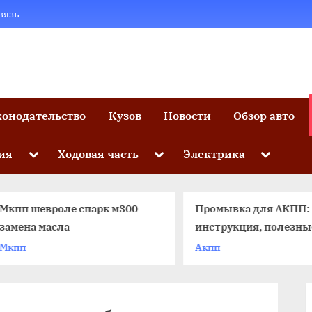
вязь
конодательство
Кузов
Новости
Обзор авто
Toggle
Toggle
Toggle
ия
Ходовая часть
Электрика
sub-
sub-
sub-
menu
menu
menu
Мкпп шевроле спарк м300
Промывка для АКПП:
амена масла
инструкция, полезные
советы по очистке
Мкпп
Акпп
автоматической коро
передач своими рукам