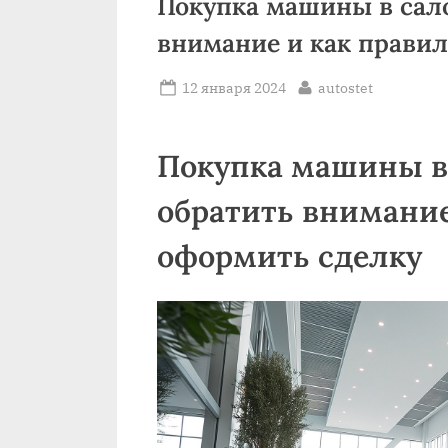
Покупка машины в сало
внимание и как прави
Posted
By
12 января 2024
autostet
on
Покупка машины в 
обратить внимание
оформить сделку