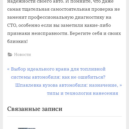
надежности своего авто. И помните, что даже
самая тщательная самостоятельная проверка не
заменит профессиональную диагностику на
СТО, особенно если вы заметили какие-либо
признаки неисправности. Берегите себя и своих
близких!
Новости
Навигация
П
Выбор идеального крана для топливной
р
системы автомобиля: как не ошибиться?
по
е
С
Шпаклевка кузова автомобиля: назначение,
записям
д
л
типы и технология нанесения
ы
е
Связанные записи
д
д
у
у
щ
ю