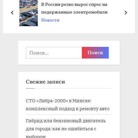
В России резко вырос спрос на
а
щ
подержанные электромобили
я
а
пред
дале
Новости
з
я
а
з
п
а
и
п
Найти:
с
и
ь
с
:
ь
Свежие записи
:
СТО «Либра-2000» в Минске:
комплексный подход к ремонту авто
Гибрид или бензиновый двигатель
для города: как не ошибиться с
выбором