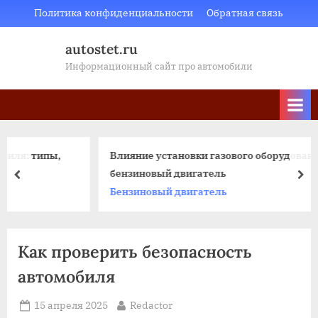
Skip
Политика конфиденциальности
Обратная связь
to
autostet.ru
content
Информационный сайт про автомобили
,
Влияние установки газового оборудования на
бензиновый двигатель
пред
да
Бензиновый двигатель
Как проверить безопасность
автомобиля
Posted
By
15 апреля 2025
Redactor