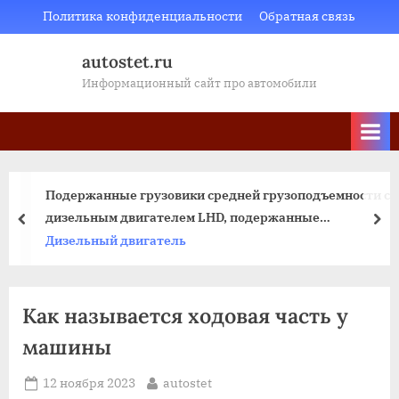
Skip
Политика конфиденциальности
Обратная связь
to
autostet.ru
content
Информационный сайт про автомобили
Подержанные грузовики средней грузоподъемности с
дизельным двигателем LHD, подержанные
пред
да
коммерческие автомобили Isuzu
Дизельный двигатель
Как называется ходовая часть у
машины
Posted
By
12 ноября 2023
autostet