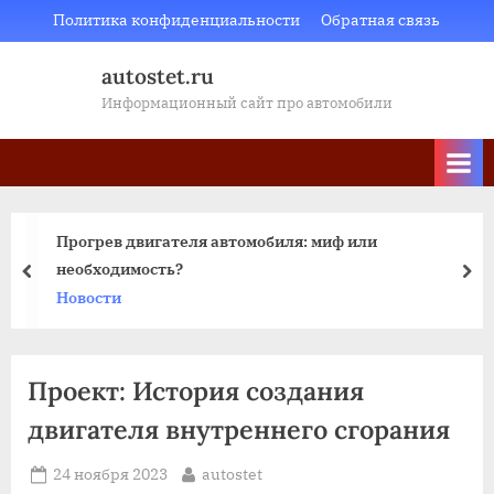
Skip
Политика конфиденциальности
Обратная связь
to
autostet.ru
content
Информационный сайт про автомобили
Прогрев двигателя автомобиля: миф или
необходимость?
пред
да
Новости
Проект: История создания
двигателя внутреннего сгорания
Posted
By
24 ноября 2023
autostet