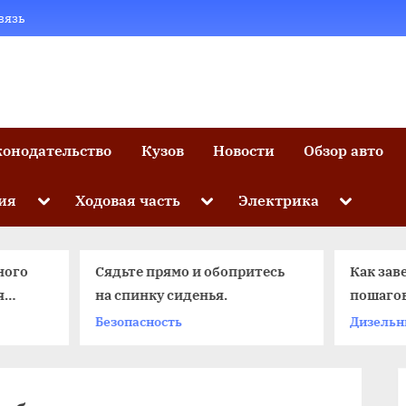
вязь
конодательство
Кузов
Новости
Обзор авто
Toggle
Toggle
Toggle
ия
Ходовая часть
Электрика
sub-
sub-
sub-
menu
menu
menu
Сядьте прямо и обопритесь
Как завести машину:
на спинку сиденья.
пошаговая инструкци
Безопасность
Дизельный двигатель