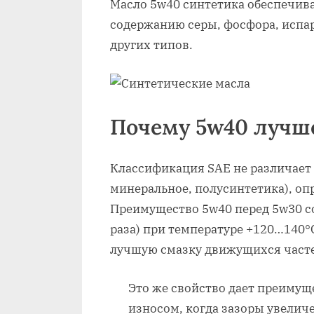
Масло 5w40 синтетика обеспечива
содержанию серы, фосфора, испа
других типов.
Почему 5w40 лучш
Классификация SAE не различает 
минеральное, полусинтетика), опр
Преимущество 5w40 перед 5w30 со
раза) при температуре +120…140°C
лучшую смазку движущихся част
Это же свойство дает преимущ
износом, когда зазоры увелич