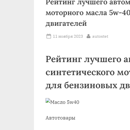
Рейтинг лучшего авто
моторного масла 5w-4
двигателей
Posted
By
11 ноября 2023
autostet
on
Рейтинг лучшего 
синтетического мо
для бензиновых д
Автотовары