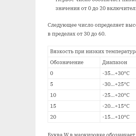
значения от 0 до 20 включител
Следующее число определяет выс
в пределах от 30 до 60.
Вязкость при низких температур
Обозначение
Диапазон
0
-35…+30°C
5
-30…+25°C
10
-25…+20°C
15
-20…+15°C
20
-15…+10°C
Буква W в маркировке обозначает