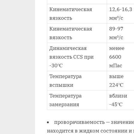
Кинематическая
12,6-16,3
вязкость
мм²/с
Кинематическая
89-97
вязкость
мм²/с
Динамическая
менее
вязкость CCS при
6600
-30℃
мПас
Температура
выше
вспышки
224℃
Температура
вблизи
замерзания
-45℃
проворачиваемость — значение
находится в жидком состоянии и 