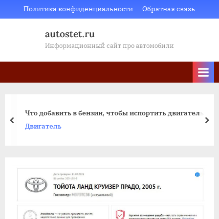
Skip
Политика конфиденциальности
Обратная связь
to
autostet.ru
content
Информационный сайт про автомобили
Что добавить в бензин, чтобы испортить двигатель
пред
да
Двигатель