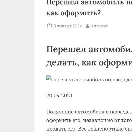
Перешел автомобиль по
как оформить?
Posted
By
3 января 2024
autostet
on
Перешел автомобил
делать, как оформ
20.09.2021
Получение автомобиля в наследс
оформить его, независимо от того
продать его. Все транспортные с