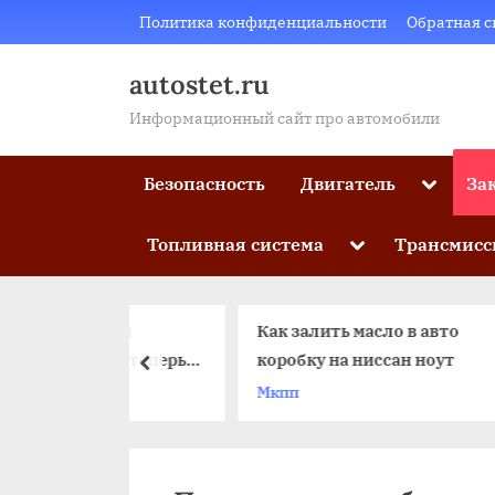
Skip
Политика конфиденциальности
Обратная с
to
content
autostet.ru
Информационный сайт про автомобили
Toggle
Безопасность
Двигатель
За
sub-
menu
Toggle
Топливная система
Трансмисс
sub-
menu
трация
Как залить масло в авто
обиля теперь
коробку на ниссан ноут
пред
жна
ти
Мкпп
олиса ОСАГО