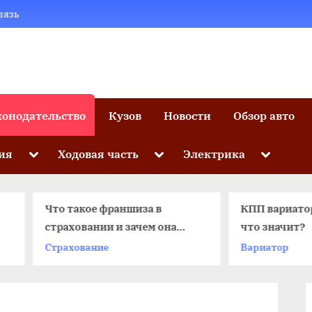
вязь
конодательство
Кузов
Новости
Обзор авто
Toggle
Toggle
Toggle
ия
Ходовая часть
Электрика
sub-
sub-
sub-
menu
menu
menu
Что такое франшиза в
КПП вариатор в маши
страховании и зачем она
что значит?
нужна
Страхование
Вариатор