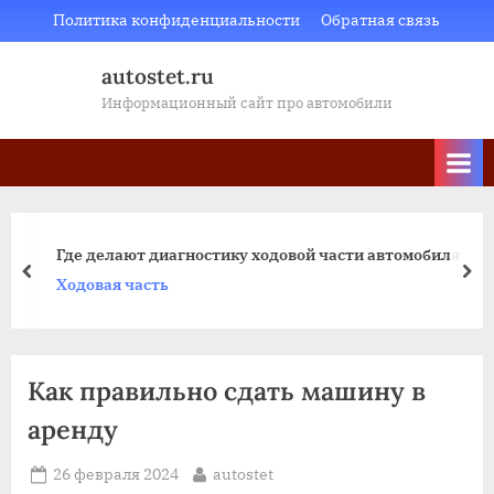
Skip
Политика конфиденциальности
Обратная связь
to
autostet.ru
content
Информационный сайт про автомобили
Где делают диагностику ходовой части автомобиля
пред
да
Ходовая часть
Как правильно сдать машину в
аренду
Posted
By
26 февраля 2024
autostet