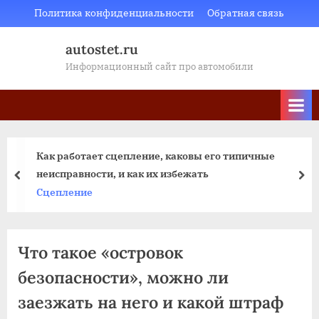
Skip
Политика конфиденциальности
Обратная связь
to
autostet.ru
content
Информационный сайт про автомобили
Как работает сцепление, каковы его типичные
неисправности, и как их избежать
пред
да
Сцепление
Что такое «островок
безопасности», можно ли
заезжать на него и какой штраф