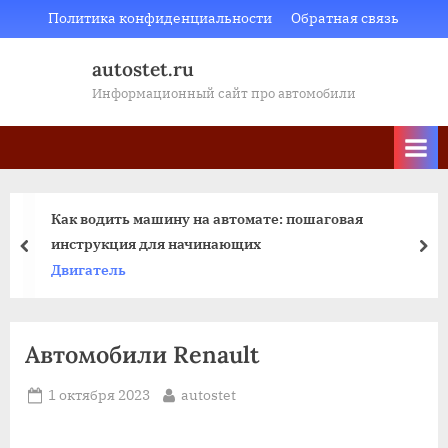
Skip
Политика конфиденциальности
Обратная связь
to
autostet.ru
content
Информационный сайт про автомобили
Как водить машину на автомате: пошаговая
инструкция для начинающих
пред
да
Двигатель
Автомобили Renault
Posted
By
1 октября 2023
autostet
on