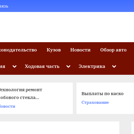
вязь
конодательство
Кузов
Новости
Обзор авто
Toggle
Toggle
Toggle
ия
Ходовая часть
Электрика
sub-
sub-
sub-
menu
menu
menu
Технология ремонт
Выплаты по каско
обового стекла
Страхование
автомобиля: новый взгляд
овости