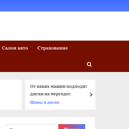
Салон авто
Страхование
Toggle
search
form
От каких машин подходят
диски на мерседес
далее
Шины и диски
Найти: