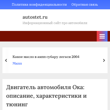
Skip
Политика конфиденциальности
Обратная связь
to
autostet.ru
content
Информационный сайт про автомобили
Какое масло в акпп субару легаси 2004
пред
да
Мкпп
Двигатель автомобиля Ока:
описание, характеристики и
тюнинг