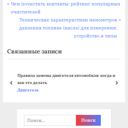
Навигация
П
Чем почистить контакты: рейтинг популярных
р
очистителей
по
е
С
Технические характеристики манометров
записям
д
л
давления топлива (масла) для измерения:
ы
е
устройство и типы
д
д
Связанные записи
у
у
щ
ю
а
щ
Правила замены двигателя автомобиля: когда и
я
а
как это делать
з
я
пред
дале
Двигатель
а
з
п
а
и
п
с
и
Найти:
ь
с