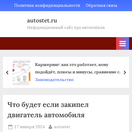
Skip
Политика конфиденциальности
Обратная связь
to
autostet.ru
content
Информационный сайт про автомобили
Каршеринг: как это работает, кому
подойдёт, плюсы и минусы, сравнение с
пред
да
арендой авто
Законодательство
Что будет если закипел
двигатель автомобиля
Posted
By
17 января 2024
autostet