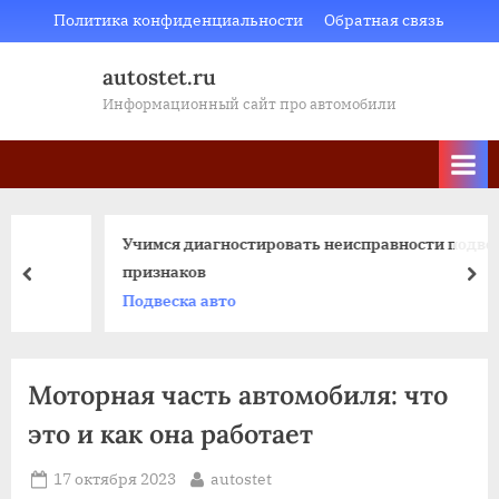
Skip
Политика конфиденциальности
Обратная связь
to
autostet.ru
content
Информационный сайт про автомобили
Учимся диагностировать неисправности подвески – 5
признаков
пред
да
Подвеска авто
Моторная часть автомобиля: что
это и как она работает
Posted
By
17 октября 2023
autostet