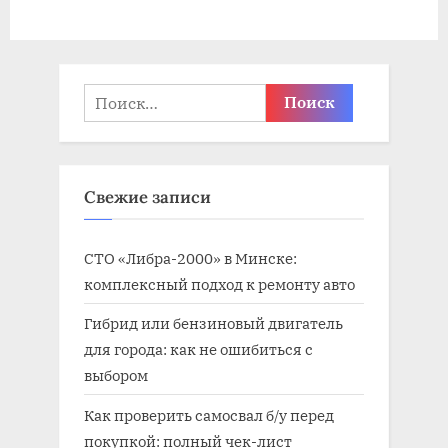
я
а
з
я
а
з
п
а
Найти:
и
п
с
и
ь
с
Свежие записи
:
ь
:
СТО «Либра-2000» в Минске:
комплексный подход к ремонту авто
Гибрид или бензиновый двигатель
для города: как не ошибиться с
выбором
Как проверить самосвал б/у перед
покупкой: полный чек-лист