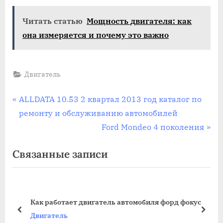
Читать статью
Мощность двигателя: как
она измеряется и почему это важно
Двигатель
Навигация
П
ALLDATA 10.53 2 квартал 2013 год каталог по
р
ремонту и обслуживанию автомобилей
по
е
С
Ford Mondeo 4 поколения
записям
д
л
Связанные записи
ы
е
д
д
у
у
щ
ю
я
Как работает двигатель автомобиля форд фокус
а
щ
пред
дале
Двигатель