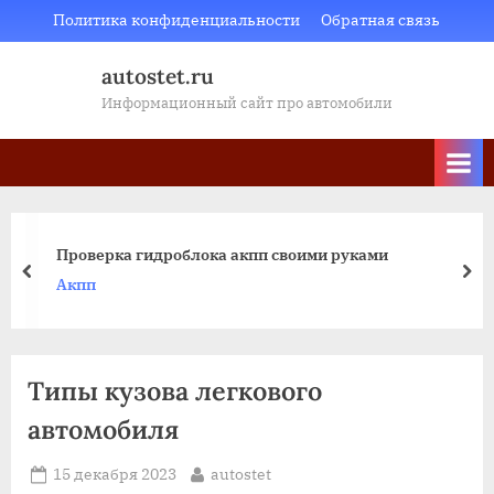
Skip
Политика конфиденциальности
Обратная связь
to
autostet.ru
content
Информационный сайт про автомобили
Масло ликви моли в мкпп лада веста
пред
да
Мкпп
Типы кузова легкового
автомобиля
Posted
By
15 декабря 2023
autostet