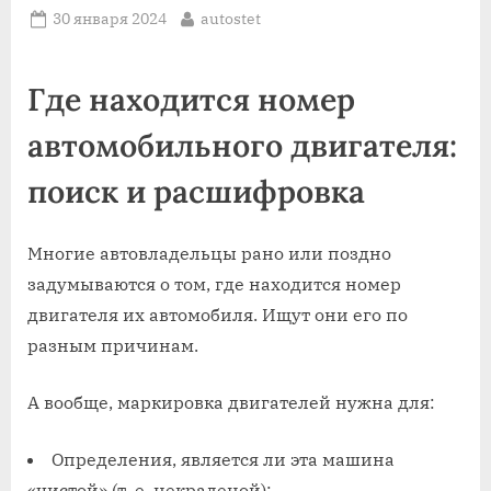
Posted
By
30 января 2024
autostet
on
Где находится номер
автомобильного двигателя:
поиск и расшифровка
Многие автовладельцы рано или поздно
задумываются о том, где находится номер
двигателя их автомобиля. Ищут они его по
разным причинам.
А вообще, маркировка двигателей нужна для:
Определения, является ли эта машина
«чистой» (т. е. некраденой);