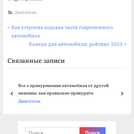
Двигатель
Навигация
П
Как устроена ходовая часть современного
р
автомобиля
по
е
С
Камера для автомобиля: рейтинг 2023
записям
д
л
Связанные записи
ы
е
д
д
у
у
Все о прикуривании автомобиля от другой
щ
ю
машины: как правильно прикурить
а
щ
пред
дале
Двигатель
я
а
з
я
а
з
п
а
Найти: