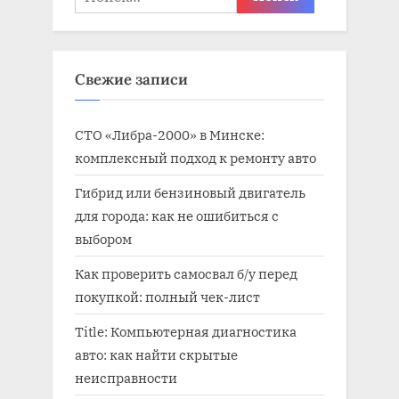
и
п
с
и
ь
с
Свежие записи
:
ь
:
СТО «Либра-2000» в Минске:
комплексный подход к ремонту авто
Гибрид или бензиновый двигатель
для города: как не ошибиться с
выбором
Как проверить самосвал б/у перед
покупкой: полный чек-лист
Title: Компьютерная диагностика
авто: как найти скрытые
неисправности