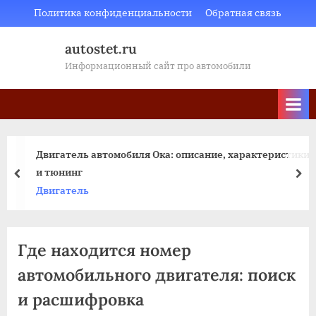
Skip
Политика конфиденциальности
Обратная связь
to
autostet.ru
content
Информационный сайт про автомобили
Двигатель автомобиля Ока: описание, характеристики
и тюнинг
пред
да
Двигатель
Где находится номер
автомобильного двигателя: поиск
и расшифровка