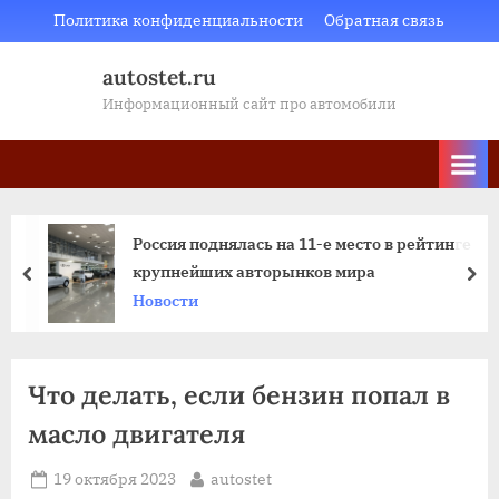
Skip
Политика конфиденциальности
Обратная связь
to
autostet.ru
content
Информационный сайт про автомобили
Россия поднялась на 11-е место в рейтинге
крупнейших авторынков мира
пред
да
Новости
Что делать, если бензин попал в
масло двигателя
Posted
By
19 октября 2023
autostet