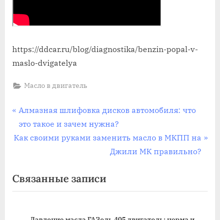
https://ddcar.ru/blog/diagnostika/benzin-popal-v-
maslo-dvigatelya
Масло в двигатель
Навигация
П
Алмазная шлифовка дисков автомобиля: что
р
это такое и зачем нужна?
по
С
е
Как своими руками заменить масло в МКПП на
записям
л
д
Джили МК правильно?
е
ы
Связанные записи
д
д
у
у
ю
щ
Давление масла ГАЗель 405 двигатель: норма и
щ
а