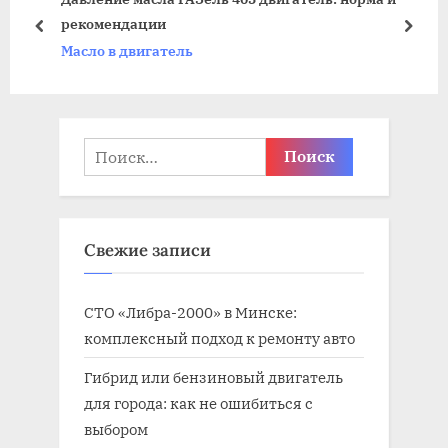
рекомендации
а
я
пред
дале
Масло в двигатель
я
з
з
а
а
п
п
и
Найти:
и
с
с
ь
ь
:
Свежие записи
:
СТО «Либра-2000» в Минске:
комплексный подход к ремонту авто
Гибрид или бензиновый двигатель
для города: как не ошибиться с
выбором