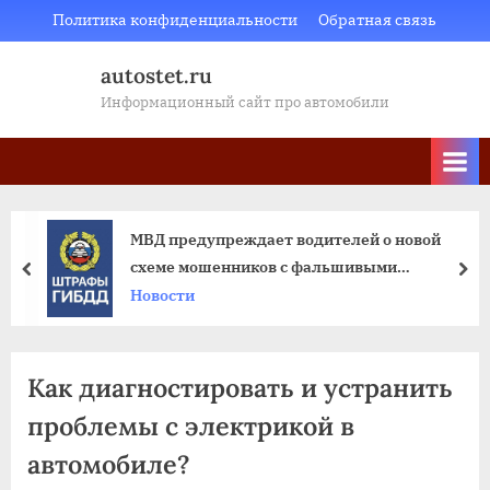
Skip
Политика конфиденциальности
Обратная связь
to
autostet.ru
content
Информационный сайт про автомобили
МВД предупреждает водителей о новой
схеме мошенников с фальшивыми
пред
да
штрафами от ГАИ
Новости
Как диагностировать и устранить
проблемы с электрикой в
автомобиле?