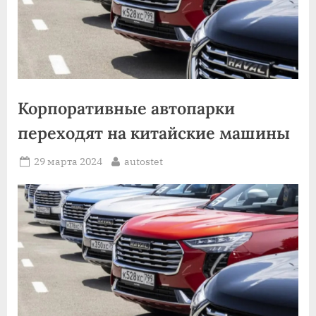
Корпоративные автопарки
переходят на китайские машины
Posted
By
29 марта 2024
autostet
on