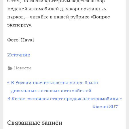
О том, по каким критериям ведется выбор
моделей автомобилей для корпоративных
парков, – читайте в нашей рубрике «
Вопрос
эксперту
».
Фото: Haval
Источник
Новости
Навигация
П
В России насчитывается менее 3 млн
р
дизельных легковых автомобилей
по
С
е
В Китае состоялся старт продаж электромобиля
записям
л
д
Xiaomi SU7
е
ы
Связанные записи
д
д