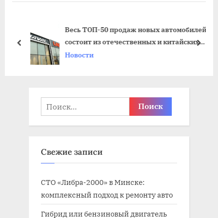
у
у
ю
щ
Весь ТОП-50 продаж новых автомобилей
щ
а
состоит из отечественных и китайских
а
я
пред
дале
моделей
Новости
я
з
з
а
а
п
п
и
Найти:
и
с
с
ь
ь
:
Свежие записи
:
СТО «Либра-2000» в Минске:
комплексный подход к ремонту авто
Гибрид или бензиновый двигатель