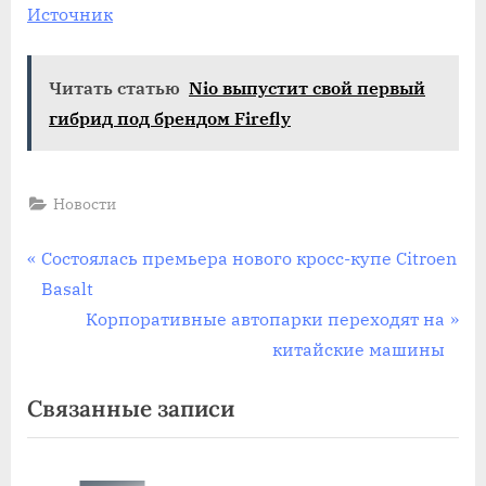
Источник
Читать статью
Nio выпустит свой первый
гибрид под брендом Firefly
Новости
Навигация
П
Состоялась премьера нового кросс-купе Citroen
р
Basalt
по
е
С
Корпоративные автопарки переходят на
записям
д
л
китайские машины
ы
е
Связанные записи
д
д
у
у
щ
ю