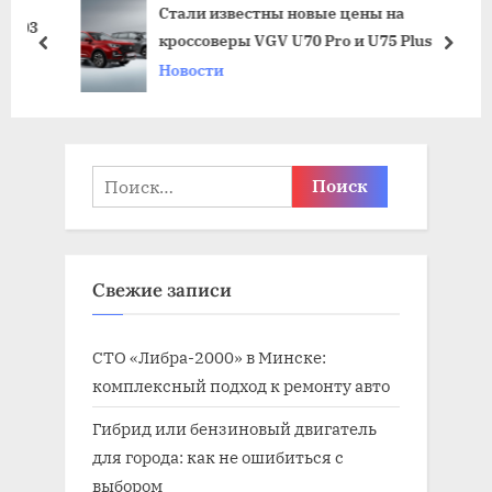
Стали известны новые цены на
а
щ
103
кроссоверы VGV U70 Pro и U75 Plus
я
а
пред
дале
Новости
з
я
а
з
п
а
и
п
Найти:
с
и
ь
с
:
ь
Свежие записи
:
СТО «Либра-2000» в Минске:
комплексный подход к ремонту авто
Гибрид или бензиновый двигатель
для города: как не ошибиться с
выбором