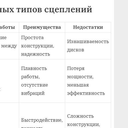
ных типов сцеплений
аботы
Преимущества
Недостатки
ние
Простота
Изнашиваемость
 между
конструкции,
дисков
надежность
Плавность
Потеря
работы,
мощности,
отсутствие
меньшая
м
вибраций
эффективность
Сложность
Быстродействие,
конструкции,