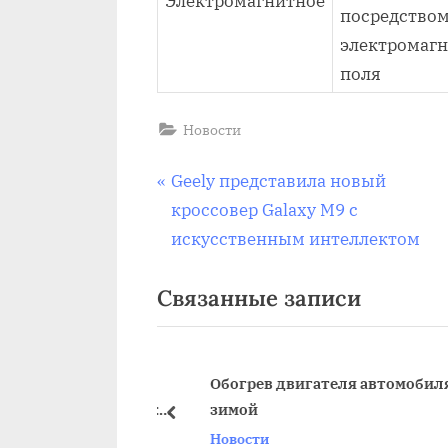
Электромагнитное
посредство
электромагн
поля
Новости
Навигация
П
Geely представила новый
р
кроссовер Galaxy M9 с
по
е
искусственным интеллектом
д
записям
Связанные записи
ы
д
у
щ
вности дисплея
Обогрев двигателя автомобиля
зации автомобиля:
зимой
а
пред
 и способы
Новости
я