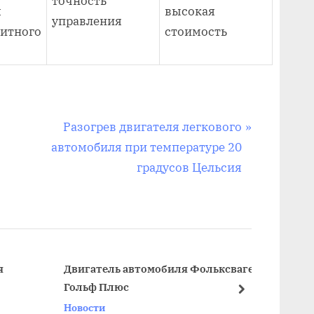
точность
м
высокая
управления
итного
стоимость
С
Разогрев двигателя легкового
л
автомобиля при температуре 20
е
градусов Цельсия
д
у
ю
щ
а
Двигатель автомобиля Фольксваген
Дизай
Гольф Плюс
я
далее
Новос
Новости
з