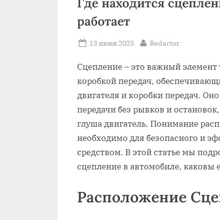
Где находится сцеплен
работает
Posted
By
13 июня 2025
Redactor
on
Сцепление – это важный элемент
коробкой передач, обеспечивающ
двигателя и коробки передач. Он
передачи без рывков и остановок,
глуша двигатель. Понимание рас
необходимо для безопасного и э
средством. В этой статье мы подр
сцепление в автомобиле, каковы е
Расположение Сце