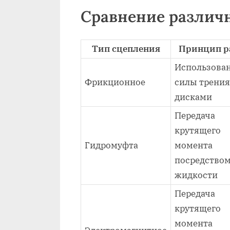
Сравнение различ
Тип сцепления
Принцип р
Использова
Фрикционное
силы трения
дисками
Передача
крутящего
Гидромуфта
момента
посредство
жидкости
Передача
крутящего
момента