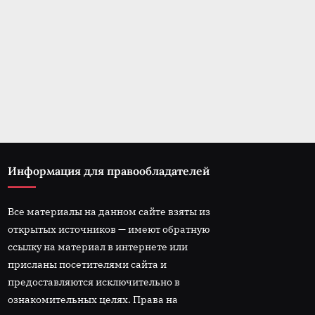
Автомобили Hongqi будут
Очистка кузова авто
участвовать в параде в честь
Новости
80-летия Победы
Новости
Информация для правообладателей
Все материалы на данном сайте взяты из
открытых источников — имеют обратную
ссылку на материал в интернете или
присланы посетителями сайта и
предоставляются исключительно в
ознакомительных целях. Права на