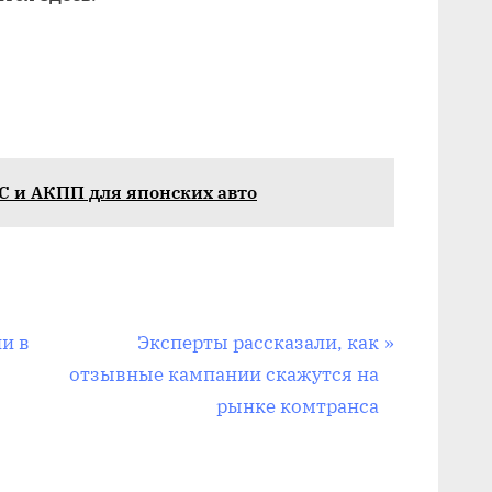
 и АКПП для японских авто
С
и в
Эксперты рассказали, как
л
отзывные кампании скажутся на
е
рынке комтранса
д
у