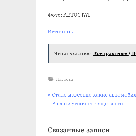
Фото: АВТОСТАТ
Источник
Читать статью
Контрактные ДВС
Новости
Навигация
П
Стало известно какие автомобил
р
России угоняют чаще всего
по
е
д
записям
Связанные записи
ы