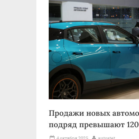
Продажи новых автомо
подряд превышают 120
Posted
By
4 октября 2025
autostet