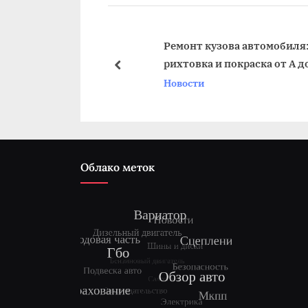
д
у
щ
ь маркировку
Ремонт кузова автомобиля:
я
рихтовка и покраска от А до Я
а
пред
Новости
я
з
а
п
и
Облако меток
с
ь
: