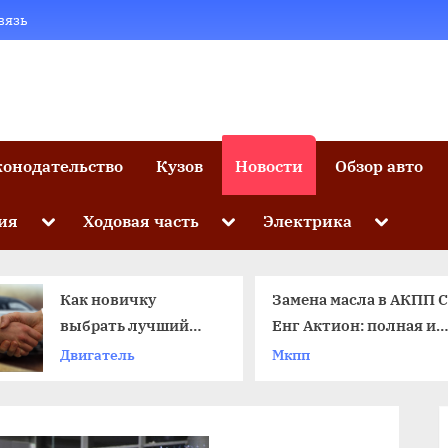
вязь
конодательство
Кузов
Новости
Обзор авто
Toggle
Toggle
Toggle
ия
Ходовая часть
Электрика
sub-
sub-
sub-
menu
menu
menu
Замена масла в АКПП Санг
Автомо
Енг Актион: полная и
получа
частичная, ATF
версии 
Мкпп
Новости