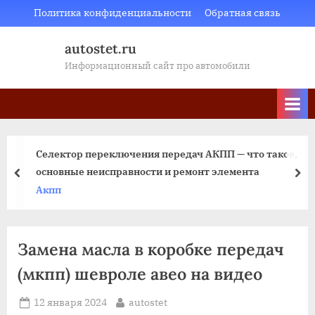
Skip
Политика конфиденциальности
Обратная связь
to
autostet.ru
content
Информационный сайт про автомобили
Селектор переключения передач АКПП — что такое,
основные неисправности и ремонт элемента
пред
да
Акпп
Замена масла в коробке передач
(мкпп) шевроле авео на видео
Posted
By
12 января 2024
autostet