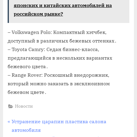
японских и китайских автомобилей на
российском рынке?
– Volkswagen Polo: Компактный хэтчбек,
доступный в различных бежевых оттенках․
– Toyota Camry: Седан бизнес-класса,
предлагающийся в нескольких вариантах
бежевого цвета․
– Range Rover: Роскошный внедорожник,
который можно заказать в эксклюзивном
бежевом цвете․
Новости
Навигация
П
Устранение царапин пластика салона
р
автомобиля
по