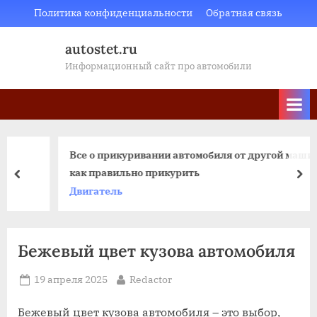
Skip
Политика конфиденциальности
Обратная связь
to
autostet.ru
content
Информационный сайт про автомобили
Все о прикуривании автомобиля от другой машины:
как правильно прикурить
пред
да
Двигатель
Бежевый цвет кузова автомобиля
Posted
By
19 апреля 2025
Redactor
on
Бежевый цвет кузова автомобиля – это выбор,