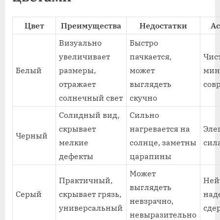
Цвет
Преимущества
Недостатки
А
Визуально
Быстро
увеличивает
пачкается,
Чис
Белый
размеры,
может
мин
отражает
выглядеть
сов
солнечный свет
скучно
Солидный вид,
Сильно
скрывает
нагревается на
Эле
Черный
мелкие
солнце, заметны
сил
дефекты
царапины
Может
Практичный,
Ней
выглядеть
Серый
скрывает грязь,
над
невзрачно,
универсальный
сде
невыразительно