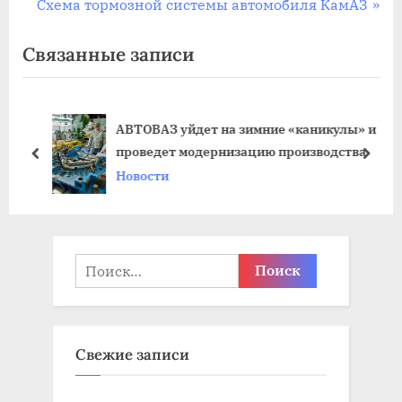
е
С
Схема тормозной системы автомобиля КамАЗ
записям
д
л
Связанные записи
ы
е
д
д
у
у
АВТОВАЗ уйдет на зимние «каникулы» и
щ
ю
проведет модернизацию производства
а
щ
пред
дале
Новости
я
а
з
я
а
з
п
а
Найти:
и
п
с
и
ь
с
Свежие записи
:
ь
: