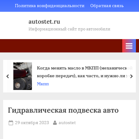
Skip
Политика конфиденциальности
Обратная связь
to
autostet.ru
content
Информационный сайт про автомобили
Когда менять масло в МКПП (механической
коробке передач), как часто, и нужно ли это
пред
да
Мкпп
Гидравлическая подвеска авто
Posted
By
29 октября 2023
autostet
on