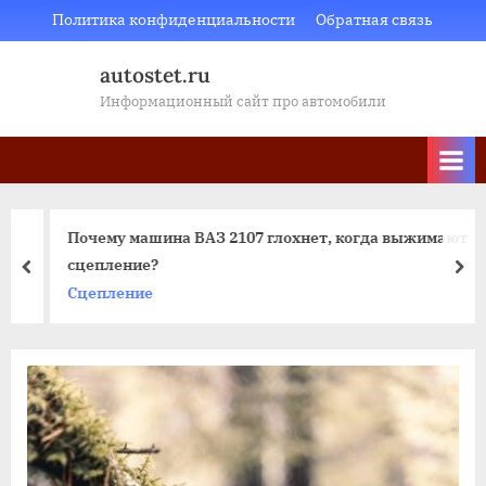
Skip
Политика конфиденциальности
Обратная связь
to
autostet.ru
content
Информационный сайт про автомобили
Почему машина ВАЗ 2107 глохнет, когда выжимают
сцепление?
пред
да
Сцепление