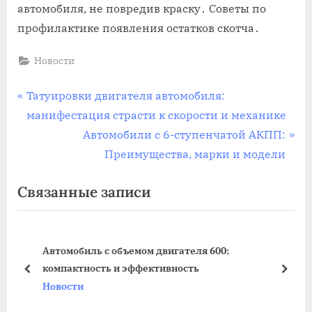
автомобиля‚ не повредив краску․ Советы по
профилактике появления остатков скотча․
Новости
Навигация
П
Татуировки двигателя автомобиля:
р
манифестация страсти к скорости и механике
по
е
С
Автомобили с 6-ступенчатой АКПП:
записям
д
л
Преимущества, марки и модели
ы
е
Связанные записи
д
д
у
у
щ
ю
Автомобиль с объемом двигателя 600:
а
щ
компактность и эффективность
я
а
пред
дале
Новости
з
я
а
з