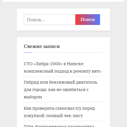
п
а
и
п
Найти:
с
и
ь
с
:
ь
Свежие записи
:
СТО «Либра-2000» в Минске:
комплексный подход к ремонту авто
Гибрид или бензиновый двигатель
для города: как не ошибиться с
выбором
Как проверить самосвал б/у перед
покупкой: полный чек-лист
Title: Компьютерная диагностика