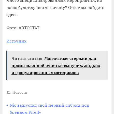
много специализированных мероприятий, но
наше будет лучшим! Почему? Ответ вы найдете
здесь
.
Фото: АВТОСТАТ
Источник
Читать статью
Магнитные стержни для
промышленной очистки сыпучих, жидких
и гранулированных материалов
Новости
Навигация
П
Nio выпустит свой первый гибрид под
р
брендом Firefly