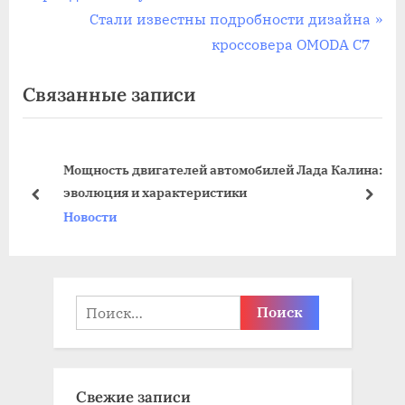
по
е
С
Стали известны подробности дизайна
записям
д
л
кроссовера OMODA C7
ы
е
Связанные записи
д
д
у
у
щ
ю
Мощность двигателей автомобилей Лада Калина:
а
щ
эволюция и характеристики
я
а
пред
дале
Новости
з
я
а
з
п
а
и
п
Найти:
с
и
ь
с
:
ь
Свежие записи
: