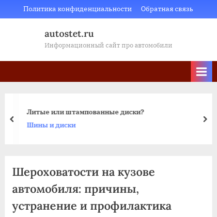
Skip
Политика конфиденциальности
Обратная связь
to
autostet.ru
content
Информационный сайт про автомобили
Литые или штампованные диски?
пред
да
Шины и диски
Шероховатости на кузове
автомобиля: причины‚
устранение и профилактика