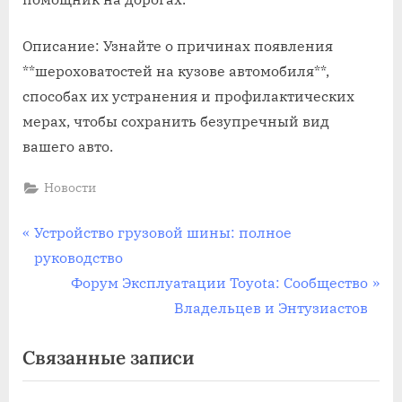
Описание: Узнайте о причинах появления
**шероховатостей на кузове автомобиля**‚
способах их устранения и профилактических
мерах‚ чтобы сохранить безупречный вид
вашего авто.
Новости
Навигация
П
Устройство грузовой шины: полное
р
руководство
по
е
С
Форум Эксплуатации Toyota: Сообщество
записям
д
л
Владельцев и Энтузиастов
ы
е
Связанные записи
д
д
у
у