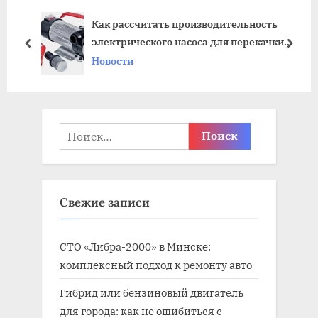
щ
ю
Как рассчитать производительность
а
щ
электрического насоса для перекачки
я
а
пред
дале
ГСМ
Новости
з
я
а
з
п
а
и
п
Найти:
с
и
ь
с
:
ь
Свежие записи
:
СТО «Либра-2000» в Минске:
комплексный подход к ремонту авто
Гибрид или бензиновый двигатель
для города: как не ошибиться с