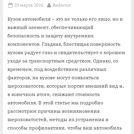
Posted
By
23 марта 2025
Redactor
on
Кузов автомобиля – это не только его лицо‚ но и
важный элемент‚ обеспечивающий
безопасность и защиту внутренних
компонентов. Гладкая‚ блестящая поверхность
кузова радует глаз и свидетельствует о хорошем
уходе за транспортным средством. Однако‚ со
временем‚ под воздействием различных
факторов‚ на кузове могут появляться
шероховатости‚ которые портят внешний вид и‚
в конечном итоге‚ снижают стоимость
автомобиля. В этой статье мы подробно
рассмотрим причины возникновения
шероховатостей‚ методы их устранения и
способы профилактики‚ чтобы ваш автомобиль