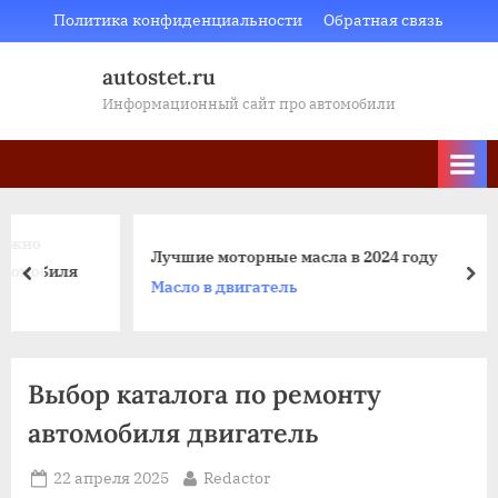
Skip
Политика конфиденциальности
Обратная связь
to
autostet.ru
content
Информационный сайт про автомобили
Лучшие моторные масла в 2024 году
я
пред
да
Масло в двигатель
Выбор каталога по ремонту
автомобиля двигатель
Posted
By
22 апреля 2025
Redactor