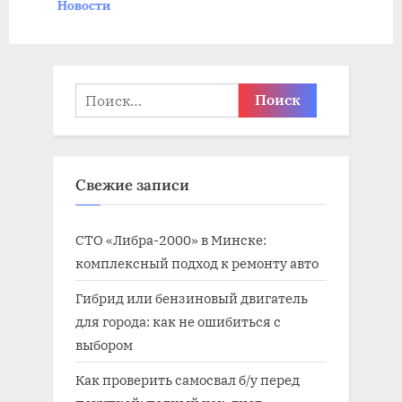
Новости
я
я
з
з
а
а
п
п
Найти:
и
и
с
с
ь
ь
Свежие записи
:
:
СТО «Либра-2000» в Минске:
комплексный подход к ремонту авто
Гибрид или бензиновый двигатель
для города: как не ошибиться с
выбором
Как проверить самосвал б/у перед