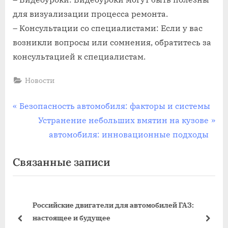
для визуализации процесса ремонта.
– Консультации со специалистами: Если у вас
возникли вопросы или сомнения, обратитесь за
консультацией к специалистам.
Новости
Навигация
П
Безопасность автомобиля: факторы и системы
р
С
Устранение небольших вмятин на кузове
по
е
л
автомобиля: инновационные подходы
записям
д
е
Связанные записи
ы
д
д
у
у
ю
Российские двигатели для автомобилей ГАЗ:
щ
щ
иля
настоящее и будущее
а
а
пред
дале