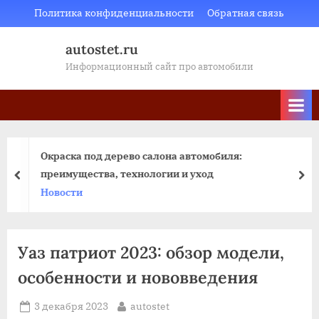
Skip
Политика конфиденциальности
Обратная связь
to
autostet.ru
content
Информационный сайт про автомобили
Окраска под дерево салона автомобиля:
преимущества, технологии и уход
пред
да
Новости
Уаз патриот 2023: обзор модели,
особенности и нововведения
Posted
By
3 декабря 2023
autostet