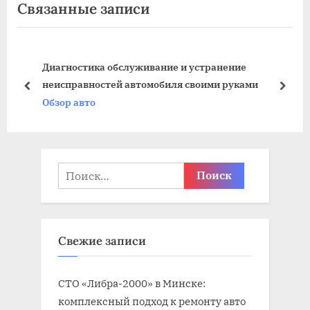
Связанные записи
у
д
щ
у
а
ю
ый
Диагностика обслуживание и устранение
я
щ
неисправностей автомобиля своими руками
з
а
пред
дале
Обзор авто
а
я
п
з
и
а
с
п
Найти:
ь
и
:
с
ь
Свежие записи
:
СТО «Либра-2000» в Минске:
комплексный подход к ремонту авто