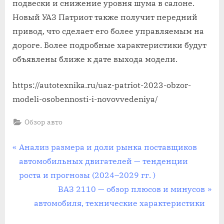
подвески и снижение уровня шума в салоне.
Новый УАЗ Патриот также получит передний
привод, что сделает его более управляемым на
дороге. Более подробные характеристики будут
объявлены ближе к дате выхода модели.
https://autotexnika.ru/uaz-patriot-2023-obzor-
modeli-osobennosti-i-novovvedeniya/
Обзор авто
Навигация
П
Анализ размера и доли рынка поставщиков
р
автомобильных двигателей — тенденции
по
е
роста и прогнозы (2024–2029 гг. )
записям
д
С
ВАЗ 2110 — обзор плюсов и минусов
ы
л
автомобиля, технические характеристики
д
е