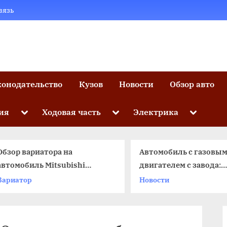
вязь
конодательство
Кузов
Новости
Обзор авто
Toggle
Toggle
Toggle
ия
Ходовая часть
Электрика
sub-
sub-
sub-
menu
menu
menu
бзор вариатора на
Автомобиль с газовым
втомобиль Mitsubishi
двигателем с завода:
utlander
экономичность и
Вариатор
Новости
экологичность