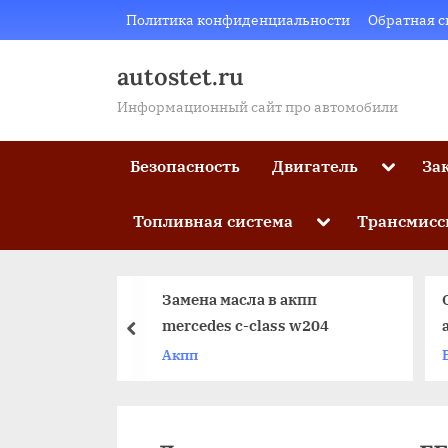
Skip
Политика конфиденциальности
Обратная с
to
content
autostet.ru
Информационный сайт про автомобили
Toggle
Безопасность
Двигатель
За
sub-
menu
Toggle
Топливная система
Трансмисс
sub-
menu
вая часть
Замена масла в акпп
О
едение
mercedes c-class w204
а
пред
O
Акпп