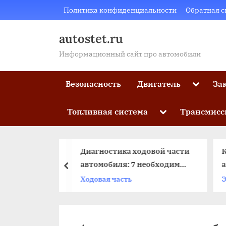
Skip
Политика конфиденциальности
Обратная с
to
content
autostet.ru
Информационный сайт про автомобили
Toggle
Безопасность
Двигатель
За
sub-
menu
Toggle
Топливная система
Трансмисс
sub-
menu
еска
Диагностика ходовой части
мобиля
автомобиля: 7 необходимых
а
пред
технических мероприятий
ая часть
Ходовая часть
Э