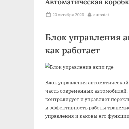
Автоматическая короб
Posted
By
20 октября 2023
autostet
on
Блок управления а
как работает
Блок управления автоматической
часть современных автомобилей. 
контролирует и управляет перекл
и эффективность работы трансмис
управления и каковы его функци