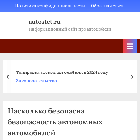
Skip
Политика конфиденциальности
Обратная связь
to
autostet.ru
content
Информационный сайт про автомобили
Тонировка стекол автомобиля в 2024 году
пред
да
Законодательство
Насколько безопасна
безопасность автономных
автомобилей