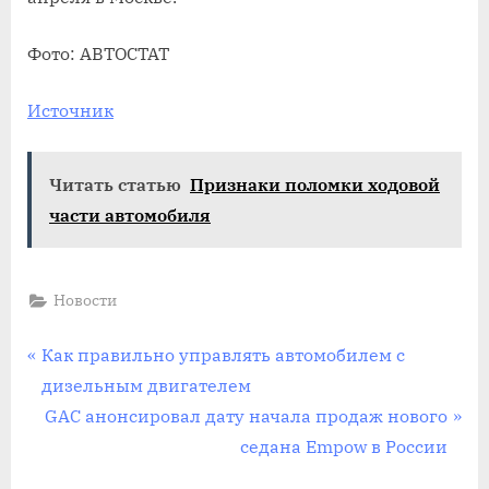
Фото: АВТОСТАТ
Источник
Читать статью
Признаки поломки ходовой
части автомобиля
Новости
Навигация
П
Как правильно управлять автомобилем с
р
дизельным двигателем
по
е
С
GAC анонсировал дату начала продаж нового
записям
д
л
седана Empow в России
ы
е