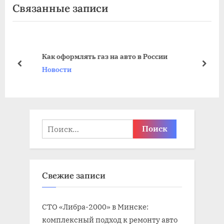
Связанные записи
д
д
у
у
щ
ю
а
щ
Как оформлять газ на авто в России
я
а
пред
дале
Новости
з
я
а
з
п
а
и
п
Найти:
с
и
ь
с
:
ь
Свежие записи
:
СТО «Либра-2000» в Минске:
комплексный подход к ремонту авто