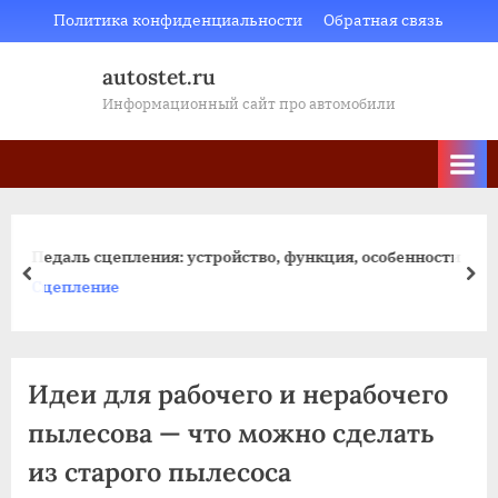
Skip
Политика конфиденциальности
Обратная связь
to
autostet.ru
content
Информационный сайт про автомобили
Российские двигатели для автомобилей ГАЗ:
и
современное состояние и перспективы развития
пред
да
Новости
Идеи для рабочего и нерабочего
пылесова — что можно сделать
из старого пылесоса